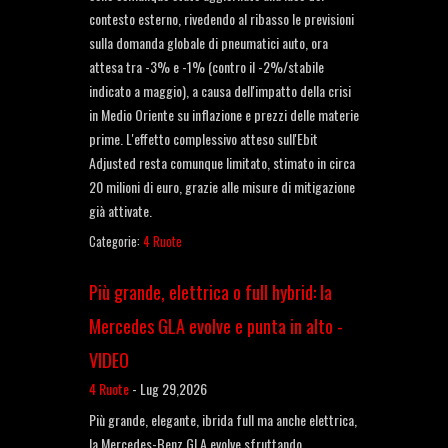
contesto esterno, rivedendo al ribasso le previsioni
sulla domanda globale di pneumatici auto, ora
attesa tra -3% e -1% (contro il -2%/stabile
indicato a maggio), a causa dell'impatto della crisi
in Medio Oriente su inflazione e prezzi delle materie
prime. L'effetto complessivo atteso sull'Ebit
Adjusted resta comunque limitato, stimato in circa
20 milioni di euro, grazie alle misure di mitigazione
già attivate.
Categorie:
4 Ruote
Più grande, elettrica o full hybrid: la
Mercedes GLA evolve e punta in alto -
VIDEO
4 Ruote
-
Lug 29,2026
Più grande, elegante, ibrida full ma anche elettrica,
la Mercedes-Benz GLA evolve sfruttando