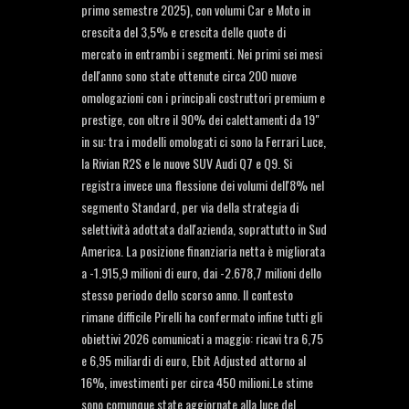
primo semestre 2025), con volumi Car e Moto in
crescita del 3,5% e crescita delle quote di
mercato in entrambi i segmenti. Nei primi sei mesi
dell'anno sono state ottenute circa 200 nuove
omologazioni con i principali costruttori premium e
prestige, con oltre il 90% dei calettamenti da 19"
in su: tra i modelli omologati ci sono la Ferrari Luce,
la Rivian R2S e le nuove SUV Audi Q7 e Q9. Si
registra invece una flessione dei volumi dell'8% nel
segmento Standard, per via della strategia di
selettività adottata dall'azienda, soprattutto in Sud
America. La posizione finanziaria netta è migliorata
a -1.915,9 milioni di euro, dai -2.678,7 milioni dello
stesso periodo dello scorso anno. Il contesto
rimane difficile Pirelli ha confermato infine tutti gli
obiettivi 2026 comunicati a maggio: ricavi tra 6,75
e 6,95 miliardi di euro, Ebit Adjusted attorno al
16%, investimenti per circa 450 milioni.Le stime
sono comunque state aggiornate alla luce del