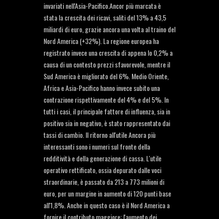
invariati nell'Asia-Pacifico.Ancor più marcata è
stata la crescita dei ricavi, saliti del 13% a 43,5
miliardi di euro, grazie ancora una volta al traino del
Nord America (+32%). La regione europea ha
registrato invece una crescita di appena lo 0,2% a
causa di un contesto prezzi sfavorevole, mentre il
Sud America è migliorato del 6%. Medio Oriente,
Africa e Asia-Pacifico hanno invece subito una
contrazione rispettivamente del 4% e del 5%. In
tutti i casi, il principale fattore di influenza, sia in
positivo sia in negativo, è stato rappresentato dai
tassi di cambio. Il ritorno all'utile Ancora più
interessanti sono i numeri sul fronte della
redditività e della generazione di cassa. L'utile
operativo rettificato, ossia depurato dalle voci
straordinarie, è passato da 213 a 773 milioni di
euro, per un margine in aumento di 120 punti base
all'1,8%. Anche in questo caso è il Nord America a
fornire il contributo maggiore: l'aumento dei