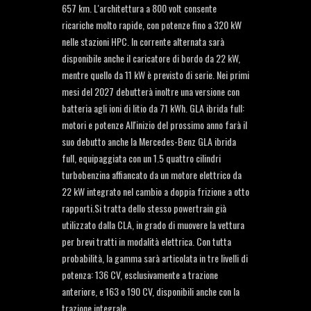
657 km. L'architettura a 800 volt consente
ricariche molto rapide, con potenze fino a 320 kW
nelle stazioni HPC. In corrente alternata sarà
disponibile anche il caricatore di bordo da 22 kW,
mentre quello da 11 kW è previsto di serie. Nei primi
mesi del 2027 debutterà inoltre una versione con
batteria agli ioni di litio da 71 kWh. GLA ibrida full:
motori e potenze All'inizio del prossimo anno farà il
suo debutto anche la Mercedes-Benz GLA ibrida
full, equipaggiata con un 1.5 quattro cilindri
turbobenzina affiancato da un motore elettrico da
22 kW integrato nel cambio a doppia frizione a otto
rapporti.Si tratta dello stesso powertrain già
utilizzato dalla CLA, in grado di muovere la vettura
per brevi tratti in modalità elettrica. Con tutta
probabilità, la gamma sarà articolata in tre livelli di
potenza: 136 CV, esclusivamente a trazione
anteriore, e 163 o 190 CV, disponibili anche con la
trazione integrale.