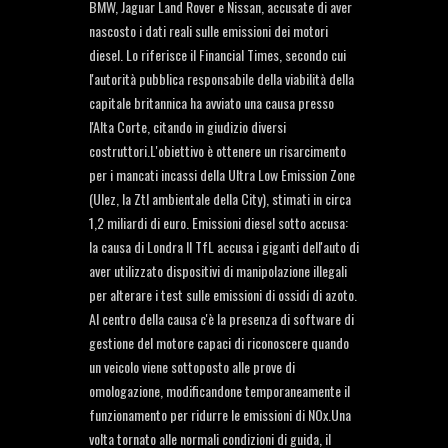
BMW, Jaguar Land Rover e Nissan, accusate di aver
nascosto i dati reali sulle emissioni dei motori
diesel. Lo riferisce il Financial Times, secondo cui
l'autorità pubblica responsabile della viabilità della
capitale britannica ha avviato una causa presso
l'Alta Corte, citando in giudizio diversi
costruttori.L'obiettivo è ottenere un risarcimento
per i mancati incassi della Ultra Low Emission Zone
(Ulez, la Ztl ambientale della City), stimati in circa
1,2 miliardi di euro. Emissioni diesel sotto accusa:
la causa di Londra Il TfL accusa i giganti dell'auto di
aver utilizzato dispositivi di manipolazione illegali
per alterare i test sulle emissioni di ossidi di azoto.
Al centro della causa c'è la presenza di software di
gestione del motore capaci di riconoscere quando
un veicolo viene sottoposto alle prove di
omologazione, modificandone temporaneamente il
funzionamento per ridurre le emissioni di NOx.Una
volta tornato alle normali condizioni di guida, il