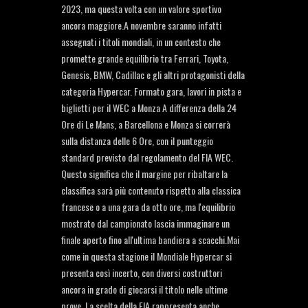
2023, ma questa volta con un valore sportivo
ancora maggiore.A novembre saranno infatti
assegnati i titoli mondiali, in un contesto che
promette grande equilibrio tra Ferrari, Toyota,
Genesis, BMW, Cadillac e gli altri protagonisti della
categoria Hypercar. Formato gara, lavori in pista e
biglietti per il WEC a Monza A differenza della 24
Ore di Le Mans, a Barcellona e Monza si correrà
sulla distanza delle 6 Ore, con il punteggio
standard previsto dal regolamento del FIA WEC.
Questo significa che il margine per ribaltare la
classifica sarà più contenuto rispetto alla classica
francese o a una gara da otto ore, ma l'equilibrio
mostrato dal campionato lascia immaginare un
finale aperto fino all'ultima bandiera a scacchi.Mai
come in questa stagione il Mondiale Hypercar si
presenta così incerto, con diversi costruttori
ancora in grado di giocarsi il titolo nelle ultime
prove. La scelta della FIA rappresenta anche