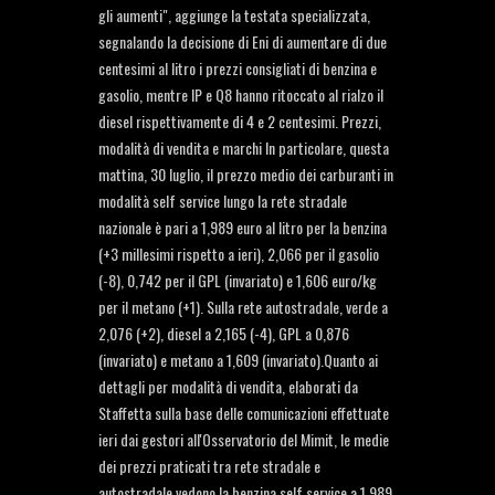
gli aumenti", aggiunge la testata specializzata,
segnalando la decisione di Eni di aumentare di due
centesimi al litro i prezzi consigliati di benzina e
gasolio, mentre IP e Q8 hanno ritoccato al rialzo il
diesel rispettivamente di 4 e 2 centesimi. Prezzi,
modalità di vendita e marchi In particolare, questa
mattina, 30 luglio, il prezzo medio dei carburanti in
modalità self service lungo la rete stradale
nazionale è pari a 1,989 euro al litro per la benzina
(+3 millesimi rispetto a ieri), 2,066 per il gasolio
(-8), 0,742 per il GPL (invariato) e 1,606 euro/kg
per il metano (+1). Sulla rete autostradale, verde a
2,076 (+2), diesel a 2,165 (-4), GPL a 0,876
(invariato) e metano a 1,609 (invariato).Quanto ai
dettagli per modalità di vendita, elaborati da
Staffetta sulla base delle comunicazioni effettuate
ieri dai gestori all'Osservatorio del Mimit, le medie
dei prezzi praticati tra rete stradale e
autostradale vedono la benzina self service a 1,989