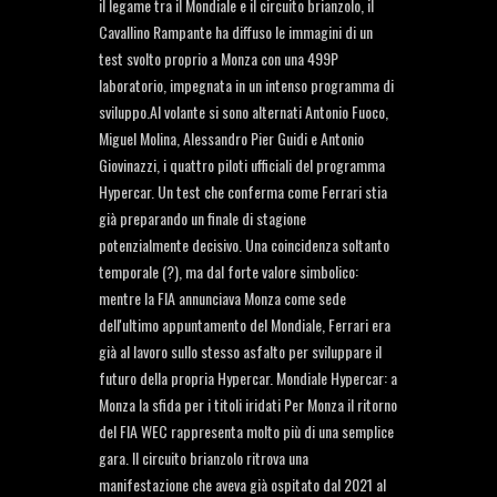
il legame tra il Mondiale e il circuito brianzolo, il
Cavallino Rampante ha diffuso le immagini di un
test svolto proprio a Monza con una 499P
laboratorio, impegnata in un intenso programma di
sviluppo.Al volante si sono alternati Antonio Fuoco,
Miguel Molina, Alessandro Pier Guidi e Antonio
Giovinazzi, i quattro piloti ufficiali del programma
Hypercar. Un test che conferma come Ferrari stia
già preparando un finale di stagione
potenzialmente decisivo. Una coincidenza soltanto
temporale (?), ma dal forte valore simbolico:
mentre la FIA annunciava Monza come sede
dell'ultimo appuntamento del Mondiale, Ferrari era
già al lavoro sullo stesso asfalto per sviluppare il
futuro della propria Hypercar. Mondiale Hypercar: a
Monza la sfida per i titoli iridati Per Monza il ritorno
del FIA WEC rappresenta molto più di una semplice
gara. Il circuito brianzolo ritrova una
manifestazione che aveva già ospitato dal 2021 al