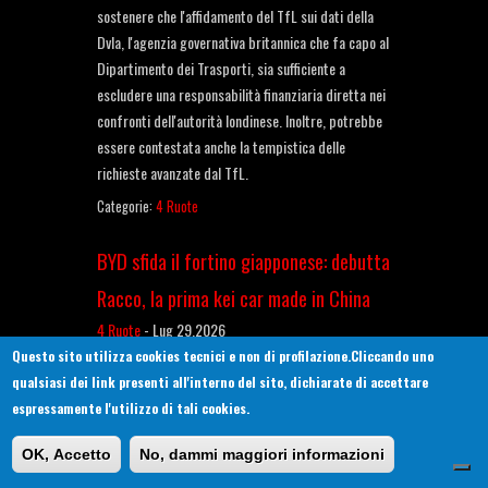
sostenere che l'affidamento del TfL sui dati della
Dvla, l'agenzia governativa britannica che fa capo al
Dipartimento dei Trasporti, sia sufficiente a
escludere una responsabilità finanziaria diretta nei
confronti dell'autorità londinese. Inoltre, potrebbe
essere contestata anche la tempistica delle
richieste avanzate dal TfL.
Categorie:
4 Ruote
BYD sfida il fortino giapponese: debutta
Racco, la prima kei car made in China
4 Ruote
-
Lug 29,2026
Questo sito utilizza cookies tecnici e non di profilazione.Cliccando uno
L'assalto della BYD al mercato giapponese delle kei
qualsiasi dei link presenti all'interno del sito, dichiarate di accettare
car si concretizza con il debutto della Racco. La
espressamente l'utilizzo di tali cookies.
vettura, anticipata nei mesi scorsi e destinata
esclusivamente al mercato nipponico, entra in una
OK, Accetto
No, dammi maggiori informazioni
delle nicchie automobilistiche più particolari del