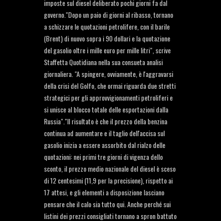
imposte sul diesel deliberato pochi giorni fa dal
governo."Dopo un paio di giorni al ribasso, tornano
a schizzare le quotazioni petrolifere, con il barile
(Brent) di nuovo sopra i 90 dollari e la quotazione
del gasolio oltre i mille euro per mille litri", scrive
Staffetta Quotidiana nella sua consueta analisi
giornaliera. "A spingere, ovviamente, è l'aggravarsi
della crisi del Golfo, che ormai riguarda due stretti
strategici per gli approvvigionamenti petroliferi e
si unisce al blocco totale delle esportazioni dalla
Russia"."Il risultato è che il prezzo della benzina
continua ad aumentare e il taglio dell'accisa sul
gasolio inizia a essere assorbito dal rialzo delle
quotazioni: nei primi tre giorni di vigenza dello
sconto, il prezzo medio nazionale del diesel è sceso
di 12 centesimi (11,9 per la precisione), rispetto ai
17 attesi, e gli elementi a disposizione lasciano
pensare che il calo sia tutto qui. Anche perché sui
listini dei prezzi consigliati tornano a spron battuto