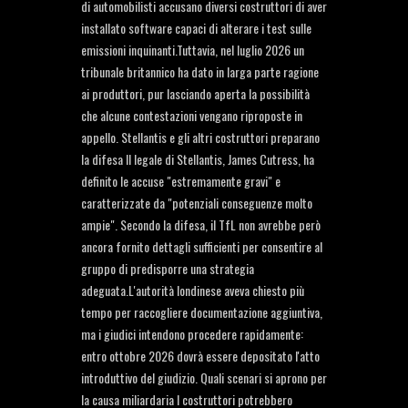
di automobilisti accusano diversi costruttori di aver
installato software capaci di alterare i test sulle
emissioni inquinanti.Tuttavia, nel luglio 2026 un
tribunale britannico ha dato in larga parte ragione
ai produttori, pur lasciando aperta la possibilità
che alcune contestazioni vengano riproposte in
appello. Stellantis e gli altri costruttori preparano
la difesa Il legale di Stellantis, James Cutress, ha
definito le accuse "estremamente gravi" e
caratterizzate da "potenziali conseguenze molto
ampie". Secondo la difesa, il TfL non avrebbe però
ancora fornito dettagli sufficienti per consentire al
gruppo di predisporre una strategia
adeguata.L'autorità londinese aveva chiesto più
tempo per raccogliere documentazione aggiuntiva,
ma i giudici intendono procedere rapidamente:
entro ottobre 2026 dovrà essere depositato l'atto
introduttivo del giudizio. Quali scenari si aprono per
la causa miliardaria I costruttori potrebbero