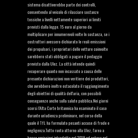
sistema disattiverebbe parte dei controlli,
consentendo al veicolo di rilasciare sostanze
tossiche a livelli nettamente superiori ai limiti
previsti dalla legge. 15 euro al giorno da
moltiplicare per innumerevoli volte In sostanza, se i
costruttori avessero dichiarato le reali emissioni
dei propulsori, i proprietari delle vetture coinvolte
sarebbero stati obbligati a pagare il pedaggio
previsto dalla Ulez. La città intende quindi
recuperare quanto non incassato a causa delle
presunte dichiarazioni non veritiere dei produttori,
che avrebbero inoltre ostacolato il raggiungimento
degli obiettivi di qualità dell'aria, con possibili
conseguenze anche sulla salute pubblica.Nei giorni
scorsi l'Alta Corte britannica ha esaminato il caso
durante un'udienza preliminare, nel corso della
quale il TfL ha formulato pesanti accuse di frode e
negligenza.Tutto ruota attorno alla Ulez, l'area a
basse emissioni introdotta nel 2019 ed estesa nel