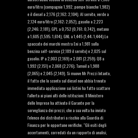
euro/litro (compagnie 1,992, pompe bianche 1,982)
e il diesel a 2,176 (2,162; 2,104). Al servito, verde a
2,124 euro/litro (2,162; 2,052), gasolio a 2,223
(2,246; 2,181), GPL a 0,752 (0,761; 0,742), metano
a 1,605 (1,595; 1,614), GNL a 1,445 (1,44; 1,444).Lo
spaccato dei marchi mostra Eni a 1,981 sulla
benzina self-service (2,189 il servito) e 2,025 sul
gasolio; IP a 2,003 (2,169) e 2,081 (2,259); Q8 a
1,992 (2,151) e 2,068 (2,276); Tamoil a 1,988
(2,065) e 2,045 (2,149). Si muove Mr Prezzi Intanto,
il fatto che lo sconto sul diesel non abbia trovato
immediata applicazione sui listini ha fatto scattare
l'allerta ai piani alti delle istituzioni. Il Ministero
delle Imprese ha attivato il Garante per la
sorveglianza dei prezzi, che a sua volta ha inviato
l'elenco dei distributori a rischio alla Guardia di
Finanza per le opportune verifiche. "Gli esiti degli
accertamenti, corredati da un rapporto di analisi,