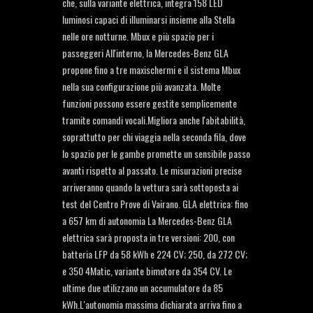
che, sulla variante elettrica, integra 158 LED
luminosi capaci di illuminarsi insieme alla Stella
nelle ore notturne. Mbux e più spazio per i
passeggeri All'interno, la Mercedes-Benz GLA
propone fino a tre maxischermi e il sistema Mbux
nella sua configurazione più avanzata. Molte
funzioni possono essere gestite semplicemente
tramite comandi vocali.Migliora anche l'abitabilità,
soprattutto per chi viaggia nella seconda fila, dove
lo spazio per le gambe promette un sensibile passo
avanti rispetto al passato. Le misurazioni precise
arriveranno quando la vettura sarà sottoposta ai
test del Centro Prove di Vairano. GLA elettrica: fino
a 657 km di autonomia La Mercedes-Benz GLA
elettrica sarà proposta in tre versioni: 200, con
batteria LFP da 58 kWh e 224 CV; 250, da 272 CV;
e 350 4Matic, variante bimotore da 354 CV. Le
ultime due utilizzano un accumulatore da 85
kWh.L'autonomia massima dichiarata arriva fino a