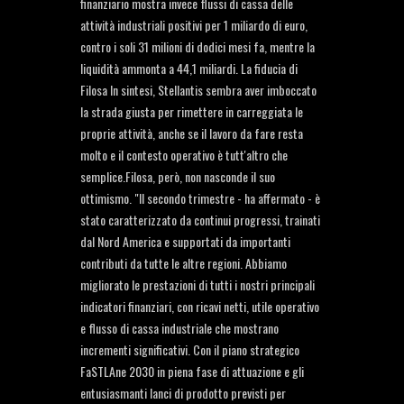
finanziario mostra invece flussi di cassa delle
attività industriali positivi per 1 miliardo di euro,
contro i soli 31 milioni di dodici mesi fa, mentre la
liquidità ammonta a 44,1 miliardi. La fiducia di
Filosa In sintesi, Stellantis sembra aver imboccato
la strada giusta per rimettere in carreggiata le
proprie attività, anche se il lavoro da fare resta
molto e il contesto operativo è tutt'altro che
semplice.Filosa, però, non nasconde il suo
ottimismo. "Il secondo trimestre - ha affermato - è
stato caratterizzato da continui progressi, trainati
dal Nord America e supportati da importanti
contributi da tutte le altre regioni. Abbiamo
migliorato le prestazioni di tutti i nostri principali
indicatori finanziari, con ricavi netti, utile operativo
e flusso di cassa industriale che mostrano
incrementi significativi. Con il piano strategico
FaSTLAne 2030 in piena fase di attuazione e gli
entusiasmanti lanci di prodotto previsti per