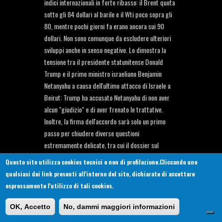
indici internazionali in forte ribasso: il Brent quota
sotto gli 84 dollari al barile e il Wti poco sopra gli
80, mentre pochi giorni fa erano ancora sui 90
dollari. Non sono comunque da escludere ulteriori
sviluppi anche in senso negativo. Lo dimostra la
tensione tra il presidente statunitense Donald
Trump e il primo ministro israeliano Benjamin
Netanyahu a causa dell'ultimo attacco di Israele a
Beirut: Trump ha accusato Netanyahu di non aver
alcun "giudizio" e di aver frenato le trattative.
Inoltre, la firma dell'accordo sarà solo un primo
passo per chiudere diverse questioni
estremamente delicate, tra cui il dossier sul
nucleare iraniano. Detto questo, Teheran ha già
Questo sito utilizza cookies tecnici e non di profilazione.Cliccando uno
annunciato l'immediata e tanto attesa riapertura
qualsiasi dei link presenti all'interno del sito, dichiarate di accettare
dello Stretto di Hormuz, il che ha allentato i timori
espressamente l'utilizzo di tali cookies.
dei mercati sulle forniture petrolifere globali e
quindi le pressioni sulle quotazioni del greggio. I
OK, Accetto
No, dammi maggiori informazioni
prezzi del Mimit Ora è probabile un progressivo