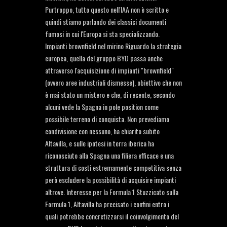
Purtroppo, tutto questo nell'IAA non è scritto e
quindi stiamo parlando dei classici documenti
fumosi in cui l'Europa si sta specializzando.
Impianti brownfield nel mirino Riguardo la strategia
europea, quella del gruppo BYD passa anche
attraverso l'acquisizione di impianti "brownfield"
(ovvero aree industriali dismesse), obiettivo che non
è mai stato un mistero e che, di recente, secondo
alcuni vede la Spagna in pole position come
possibile terreno di conquista. Non prevediamo
condivisione con nessuno, ha chiarito subito
Altavilla, e sulle ipotesi in terra iberica ha
riconosciuto alla Spagna una filiera efficace e una
struttura di costi estremamente competitiva senza
però escludere la possibilità di acquisire impianti
altrove. Interesse per la Formula 1 Stuzzicato sulla
Formula 1, Altavilla ha precisato i confini entro i
quali potrebbe concretizzarsi il coinvolgimento del