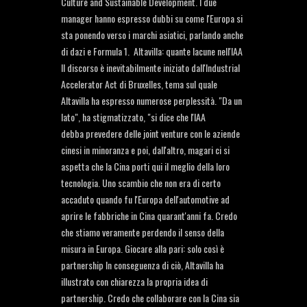
Culture and Sustainable Development. I due
manager hanno espresso dubbi su come l'Europa si
sta ponendo verso i marchi asiatici, parlando anche
di dazi e Formula 1. Altavilla: quante lacune nell'IAA
Il discorso è inevitabilmente iniziato dall'Industrial
Accelerator Act di Bruxelles, tema sul quale
Altavilla ha espresso numerose perplessità. "Da un
lato", ha stigmatizzato, "si dice che l'IAA
debba prevedere delle joint venture con le aziende
cinesi in minoranza e poi, dall'altro, magari ci si
aspetta che la Cina porti qui il meglio della loro
tecnologia. Uno scambio che non era di certo
accaduto quando fu l'Europa dell'automotive ad
aprire le fabbriche in Cina quarant'anni fa. Credo
che stiamo veramente perdendo il senso della
misura in Europa. Giocare alla pari: solo così è
partnership In conseguenza di ciò, Altavilla ha
illustrato con chiarezza la propria idea di
partnership. Credo che collaborare con la Cina sia