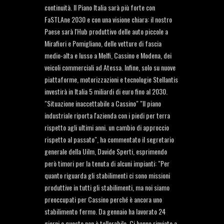
continuità. Il Piano Italia sarà più forte con
FaSTLAne 2030 e con una visione chiara: il nostro
Paese sarà l'Hub produttivo delle auto piccole a
Mirafiori e Pomigliano, delle vetture di fascia
medio-alta e lusso a Melfi, Cassino e Modena, dei
veicoli commerciali ad Atessa. Infine, solo su nuove
piattaforme, motorizzazioni e tecnologie Stellantis
investirà in Italia 5 miliardi di euro fino al 2030.
"Situazione inaccettabile a Cassino" "Il piano
industriale riporta l'azienda con i piedi per terra
rispetto agli ultimi anni. un cambio di approccio
rispetto al passato", ha commentato il segretario
generale della Uilm, Davide Sperti, esprimendo
però timori per la tenuta di alcuni impianti: "Per
quanto riguarda gli stabilimenti ci sono missioni
produttive in tutti gli stabilimenti, ma noi siamo
preoccupati per Cassino perché è ancora uno
stabilimento fermo. Da gennaio ha lavorato 24
giorni e questo non è tollerabile. Ci hanno rinviato a