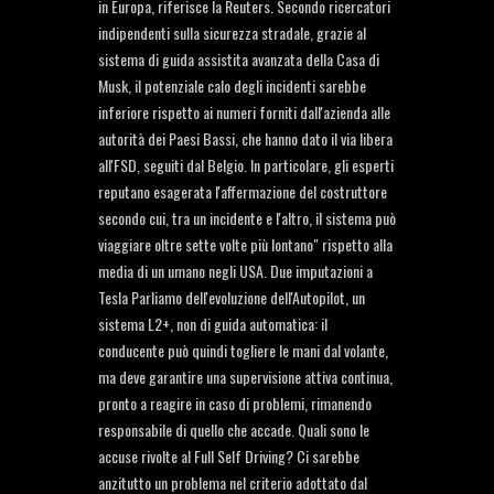
in Europa, riferisce la Reuters. Secondo ricercatori
indipendenti sulla sicurezza stradale, grazie al
sistema di guida assistita avanzata della Casa di
Musk, il potenziale calo degli incidenti sarebbe
inferiore rispetto ai numeri forniti dall'azienda alle
autorità dei Paesi Bassi, che hanno dato il via libera
all'FSD, seguiti dal Belgio. In particolare, gli esperti
reputano esagerata l'affermazione del costruttore
secondo cui, tra un incidente e l'altro, il sistema può
viaggiare oltre sette volte più lontano" rispetto alla
media di un umano negli USA. Due imputazioni a
Tesla Parliamo dell'evoluzione dell'Autopilot, un
sistema L2+, non di guida automatica: il
conducente può quindi togliere le mani dal volante,
ma deve garantire una supervisione attiva continua,
pronto a reagire in caso di problemi, rimanendo
responsabile di quello che accade. Quali sono le
accuse rivolte al Full Self Driving? Ci sarebbe
anzitutto un problema nel criterio adottato dal