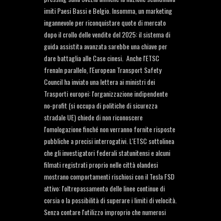
imiti Paesi Bassi e Belgio. Insomma, un marketing
ingannevole per riconquistare quote di mercato
dopo il crollo delle vendite del 2025: il sistema di
guida assistita avanzata sarebbe una chiave per
dare battaglia alle Case cinesi. Anche l'ETSC
frenaIn parallelo, l'European Transport Safety
Council ha inviato una lettera ai ministri dei
Trasporti europei: l'organizzazione indipendente
no-profit (si occupa di politiche di sicurezza
stradale UE) chiede di non riconoscere
l'omologazione finché non verranno fornite risposte
pubbliche a precisi interrogativi. L'ETSC sottolinea
che gli investigatori federali statunitensi e alcuni
filmati registrati proprio nelle città olandesi
mostrano comportamenti rischiosi con il Tesla FSD
attivo: l'oltrepassamento delle linee continue di
corsia o la possibilità di superare i limiti di velocità.
Senza contare l'utilizzo improprio che numerosi