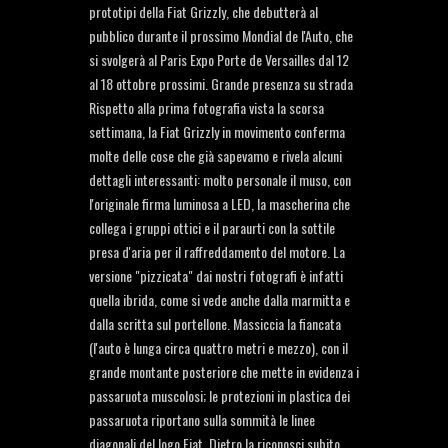
prototipi della Fiat Grizzly, che debutterà al
pubblico durante il prossimo Mondial de l'Auto, che
si svolgerà al Paris Expo Porte de Versailles dal 12
al 18 ottobre prossimi. Grande presenza su strada
Rispetto alla prima fotografia vista la scorsa
settimana, la Fiat Grizzly in movimento conferma
molte delle cose che già sapevamo e rivela alcuni
dettagli interessanti: molto personale il muso, con
l'originale firma luminosa a LED, la mascherina che
collega i gruppi ottici e il paraurti con la sottile
presa d'aria per il raffreddamento del motore. La
versione "pizzicata" dai nostri fotografi è infatti
quella ibrida, come si vede anche dalla marmitta e
dalla scritta sul portellone. Massiccia la fiancata
(l'auto è lunga circa quattro metri e mezzo), con il
grande montante posteriore che mette in evidenza i
passaruota muscolosi; le protezioni in plastica dei
passaruota riportano sulla sommità le linee
diagonali del logo Fiat. Dietro la riconosci subito