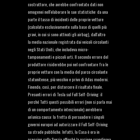
costruttore, che avrebbe confrontato dati non
omogenei nell'elaborare le sue statistiche: da una
parte il tasso di incidenti delle proprie vetture
(calcolato esclusivamente sulla base di quelli più
gravi, in cui si sono attivati gli airbag), dall'altro
la media nazionale registrata dai veicoli circolanti
negli Stati Uniti, che includeva micro-
tamponamenti e piccoli urti. Il secondo errore del
produttore risiderebbe poi nel confrontare fra le
proprie vetture con la media del parco circolante
statunitense, più vecchio e privo di Adas moderni.
Finendo, così, per distorcere il risultato finale.
Presunti errori di Tesla sul Full Self-Driving: il
perché Tutti questi possibili errori (non si parla mai
di un comportamento intenzionale) avrebbero
un'unica causa: la fretta di persuadere i singoli
governi europei ad autorizzare il Full Self-Driving
su strade pubbliche. Infatti, la Casa è ora in
pressing sulla Svezia affinché la nazione scandinava