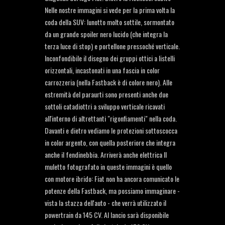
Nelle nostre immagini si vede per la prima volta la
coda della SUV: lunotto molto sottile, sormontato
da un grande spoiler nero lucido (che integra la
terza luce di stop) e portellone pressoché verticale.
Inconfondibile il disegno dei gruppi ottici a listelli
orizzontali, incastonati in una fascia in color
carrozzeria (nella Fastback è di colore nero). Alle
estremità del paraurti sono presenti anche due
sottoli catadiottri a sviluppo verticale ricavati
all'interno di altrettanti "rigonfiamenti" nella coda.
Davanti e dietro vediamo le protezioni sottoscocca
in color argento, con quella posteriore che integra
anche il fendinebbia. Arriverà anche elettrica Il
muletto fotografato in queste immagini è quello
con motore ibrido: Fiat non ha ancora comunicato le
potenze della Fastback, ma possiamo immaginare -
vista la stazza dell'auto - che verrà utilizzato il
powertrain da 145 CV. Al lancio sarà disponibile