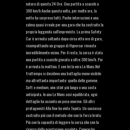
natura di questa 24 Ore. Una partita a scacchi a
300 km/h Anche questa volta, per molte ore, la
notte ha sorpreso tutti. Poche interruzioni e una
calma quasi irreale per una gara che ha costruito la
propria leggenda sull'imprevisto. La prima Safety
Car è arrivata soltanto dopo circa otto ore di gara,
ricompattando un gruppo di Hypercar rimasto
incredibilmente vicino. Per il resto, la corsa è stata
una partita a scacchi giocata a oltre 300 km/h. Poi
è arrivata la mattina. E con lei la vera Le Mans.Nel
frattempo si decideva una battaglia meno visibile
ma altrettanto importante: quella delle gomme.
Soft o medium, uno stint più lungo o una sosta
anticipata. In una Le Mans così equilibrata, ogni
dettaglio ha assunto un peso enorme. Gli altri
protagonisti Alla fine ha vinto Toyota. Un successo
costruito più con il metodo che con la forza bruta.
Più con la capacità di leggere la corsa che con la
ricerca della prestazione assoluta. Conway ha