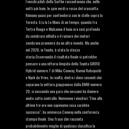
I vecchi piloti della Sarthe raccontavano che, nelle
notti più buie, le spie verdi e rosse del cruscotto
finivano quasi per confondersi con le stelle sopra la
foresta. Era la Le Mans di un tempo, quando tra
Tertre Rouge e Mulsanne il buio era così profondo
da sembrare infinito e il rumore dei motori
sembrava provenire da un altro mondo. Ma anche
nel 2026, in fondo, è stata la stessa
storia.Osservando il risultato finale si potrebbe
pensare a una vittoria limpida della Toyota GR010
Hybrid numero 7 di Mike Conway, Kamui Kobayashi
e Nyck de Vries. In realtà, dietro i dieci secondi che
separano la vettura giapponese dalla BMW numero
20, si nasconde una gara che nessuno ha davvero
avuto sotto controllo. Nemmeno i vincitori."Fino alle
ultime tre ore non sapevamo cosa sarebbe
successo", ha ammesso Conway nella conferenza
stampa finale. Una frase che racconta
probabilmente meglio di qualsiasi classifica la