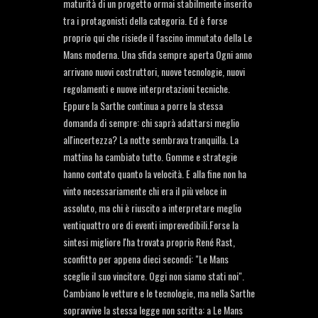
maturità di un progetto ormai stabilmente inserito
tra i protagonisti della categoria. Ed è forse
proprio qui che risiede il fascino immutato della Le
Mans moderna. Una sfida sempre aperta Ogni anno
arrivano nuovi costruttori, nuove tecnologie, nuovi
regolamenti e nuove interpretazioni tecniche.
Eppure la Sarthe continua a porre la stessa
domanda di sempre: chi saprà adattarsi meglio
all'incertezza? La notte sembrava tranquilla. La
mattina ha cambiato tutto. Gomme e strategie
hanno contato quanto la velocità. E alla fine non ha
vinto necessariamente chi era il più veloce in
assoluto, ma chi è riuscito a interpretare meglio
ventiquattro ore di eventi imprevedibili.Forse la
sintesi migliore l'ha trovata proprio René Rast,
sconfitto per appena dieci secondi: "Le Mans
sceglie il suo vincitore. Oggi non siamo stati noi".
Cambiano le vetture e le tecnologie, ma nella Sarthe
sopravvive la stessa legge non scritta: a Le Mans